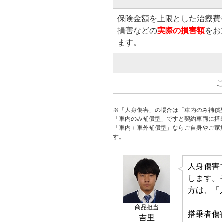
保険金額を上限とした
治療費
損害などの
実際の損害額
をお
ます。
※「
人身傷害
」の場合は「車内のみ補償
「車内のみ補償型」ですと
契約車両
に搭
「車内＋車外補償型」ならご自身やご
家
す。
人身傷害
します。
方は、「
商品担当
搭乗者傷
吉里