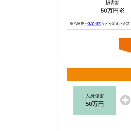
損害額
50万円※
※治療費・
休業損害
などを加えた金額
人身傷害
50万円