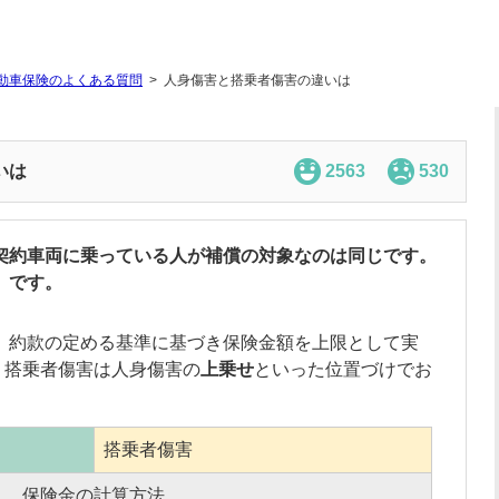
動車保険のよくある質問
人身傷害と搭乗者傷害の違いは
いは
2563
530
契約車両に乗っている人が補償の対象なのは同じです。
」です。
、約款の定める基準に基づき保険金額を上限として実
、搭乗者傷害は
人身傷害
の
上乗せ
といった位置づけでお
搭乗者傷害
保険金の計算方法