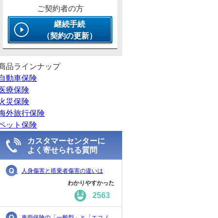
ご契約者の方
継続手続
（契約の更新）
商品ラインナップ
自動車保険
医療保険
火災保険
海外旅行保険
ペット保険
カスタマーセンターに
よく寄せられる質問
人身傷害と搭乗者傷害の違いは
わかりやすかった
2563
車両保険の「一般型」と「エコノ