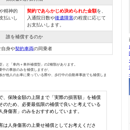
や精神的
契約であらかじめ決められた金額
を、
支払いし
入通院日数や
後遺障害
の程度に応じて
お支払いします。
誰を補償するのか
ご自身や
契約車両
の同乗者
型」と「車内＋車外補償型」の2種類があります。
乗中の事故のみを補償しますが、
族
が他人のお車に乗っている際や、歩行中の自動車事故でも補償しま
で、保険金額の上限まで「実際の損害額」を補償
そのため、必要最低限の補償で良いと考えている
人身傷害
」のみをおすすめしています。
害は
人身傷害
の上乗せ補償としてお考えくださ