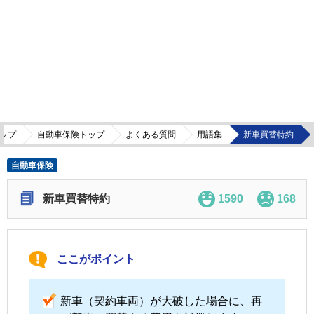
ップ
自動車保険トップ
よくある質問
用語集
新車買替特約
自動車保険
新車買替特約
1590
168
ここがポイント
新車（契約車両）が大破した場合に、再